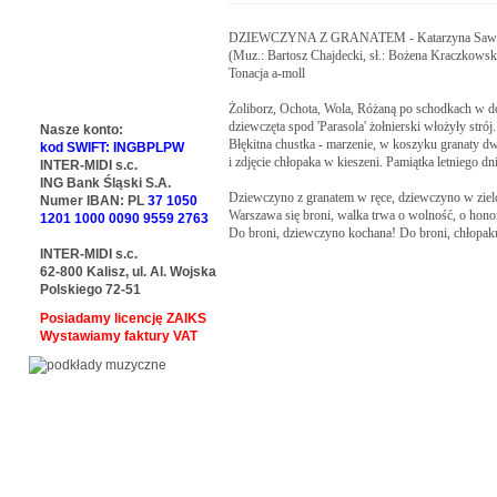
DZIEWCZYNA Z GRANATEM - Katarzyna Sawc
(Muz.: Bartosz Chajdecki, sł.: Bożena Kraczkowska
Tonacja a-moll

Żoliborz, Ochota, Wola, Różaną po schodkach w dó
dziewczęta spod 'Parasola' żołnierski włożyły strój.

Nasze konto:
Błękitna chustka - marzenie, w koszyku granaty dw
kod SWIFT: INGBPLPW
i zdjęcie chłopaka w kieszeni. Pamiątka letniego dnia
INTER-MIDI s.c.
ING Bank Śląski S.A.
Dziewczyno z granatem w ręce, dziewczyno w zielo
Numer IBAN: PL
37 1050
Warszawa się broni, walka trwa o wolność, o honor,
1201 1000 0090 9559 2763
Do broni, dziewczyno kochana! Do broni, chłopaku
INTER-MIDI s.c.
62-800 Kalisz, ul. Al. Wojska
Polskiego 72-51
Posiadamy licencję ZAIKS
Wystawiamy faktury VAT