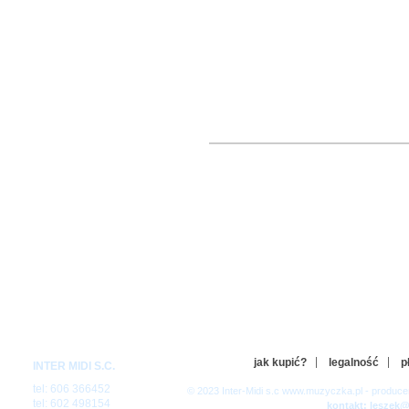
jak kupić?
legalność
p
INTER MIDI S.C.
tel: 606 366452
© 2023 Inter-Midi s.c www.muzyczka.pl - produc
tel: 602 498154
kontakt: leszek