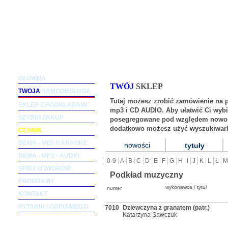
Podkłady muzyczne dla wokalistów i zespołów (m
GŁÓWNA
TWÓJ
SKLEP
TWOJA
SAMOOBSŁUGA
Tutaj możesz zrobić zamówienie na 
SKLEP Z PODKŁADAMI
mp3 i CD AUDIO. Aby ułatwić Ci wybi
SZYBKI ZAKUP
posegregowane pod względem nowośc
dodatkowo możesz użyć wyszukiwark
CENNIK
DEMA - MIDI KARAOKE
nowości
tytuły
DEMA - MP3 - AUDIO
0-9
A
B
C
D
E
F
G
H
I
J
K
L
Ł
M
SPISY UTWORÓW
Podkład muzyczny
PROGRAMY
wykonawca / tytuł
numer
KONTAKT
PYTANIA I ODPOWIEDZI
7010
Dziewczyna z granatem (patr.)
Katarzyna Sawczuk