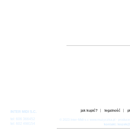
jak kupić?
legalność
p
INTER MIDI S.C.
tel: 606 366452
© 2023 Inter-Midi s.c www.muzyczka.pl - produc
tel: 602 498154
kontakt: leszek