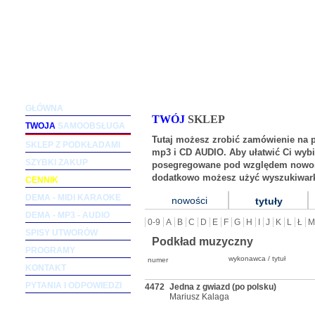
Podkłady muzyczne dla wokalistów i zespołów (m
GŁÓWNA
TWÓJ
SKLEP
TWOJA
SAMOOBSŁUGA
Tutaj możesz zrobić zamówienie na 
SKLEP Z PODKŁADAMI
mp3 i CD AUDIO. Aby ułatwić Ci wybi
SZYBKI ZAKUP
posegregowane pod względem nowośc
dodatkowo możesz użyć wyszukiwark
CENNIK
DEMA - MIDI KARAOKE
nowości
tytuły
DEMA - MP3 - AUDIO
0-9
A
B
C
D
E
F
G
H
I
J
K
L
Ł
M
SPISY UTWORÓW
Podkład muzyczny
PROGRAMY
wykonawca / tytuł
numer
KONTAKT
PYTANIA I ODPOWIEDZI
4472
Jedna z gwiazd (po polsku)
Mariusz Kalaga