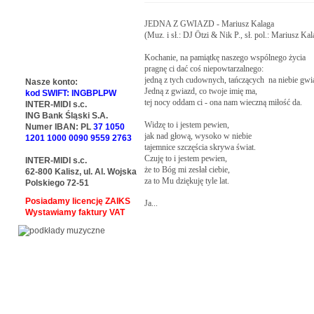
JEDNA Z GWIAZD - Mariusz Kalaga

(Muz. i sł.: DJ Ötzi & Nik P., sł. pol.: Mariusz Kala
Kochanie, na pamiątkę naszego wspólnego życia

pragnę ci dać coś niepowtarzalnego:

jedną z tych cudownych, tańczących  na niebie gwia
Nasze konto:
Jedną z gwiazd, co twoje imię ma,

kod SWIFT: INGBPLPW
tej nocy oddam ci - ona nam wieczną miłość da.

INTER-MIDI s.c.
ING Bank Śląski S.A.
Widzę to i jestem pewien,

Numer IBAN: PL
37 1050
jak nad głową, wysoko w niebie

1201 1000 0090 9559 2763
tajemnice szczęścia skrywa świat.

Czuję to i jestem pewien,

INTER-MIDI s.c.
że to Bóg mi zesłał ciebie,

62-800 Kalisz, ul. Al. Wojska
za to Mu dziękuję tyle lat.

Polskiego 72-51
Posiadamy licencję ZAIKS
Ja...
Wystawiamy faktury VAT