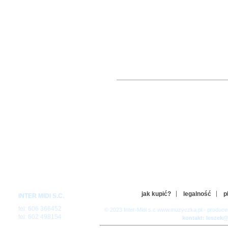
jak kupić?
legalność
p
INTER MIDI S.C.
tel: 606 366452
© 2023 Inter-Midi s.c www.muzyczka.pl - produc
tel: 602 498154
kontakt: leszek