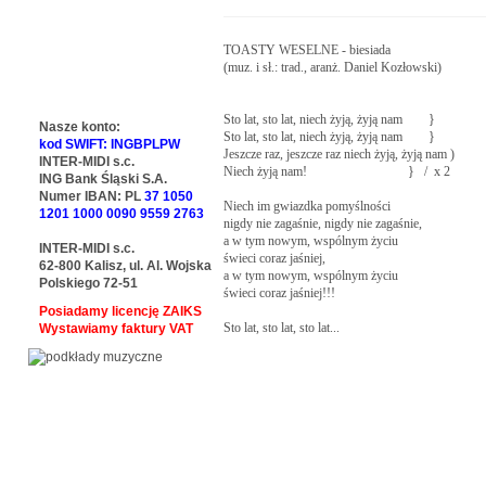
TOASTY WESELNE - biesiada

(muz. i sł.: trad., aranż. Daniel Kozłowski)

Sto lat, sto lat, niech żyją, żyją nam        }

Nasze konto:
Sto lat, sto lat, niech żyją, żyją nam        }

kod SWIFT: INGBPLPW
Jeszcze raz, jeszcze raz niech żyją, żyją nam )

INTER-MIDI s.c.
Niech żyją nam!                               }   /  x 2 

ING Bank Śląski S.A.
Numer IBAN: PL
37 1050
Niech im gwiazdka pomyślności 

1201 1000 0090 9559 2763
nigdy nie zagaśnie, nigdy nie zagaśnie, 

a w tym nowym, wspólnym życiu 

INTER-MIDI s.c.
świeci coraz jaśniej, 

62-800 Kalisz, ul. Al. Wojska
a w tym nowym, wspólnym życiu 

Polskiego 72-51
świeci coraz jaśniej!!! 

Posiadamy licencję ZAIKS
Sto lat, sto lat, sto lat...
Wystawiamy faktury VAT