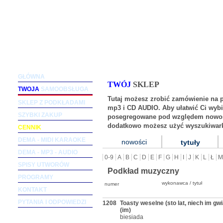
Podkłady muzyczne dla wokalistów i zespołów (m
GŁÓWNA
TWÓJ
SKLEP
TWOJA
SAMOOBSŁUGA
Tutaj możesz zrobić zamówienie na 
SKLEP Z PODKŁADAMI
mp3 i CD AUDIO. Aby ułatwić Ci wybi
SZYBKI ZAKUP
posegregowane pod względem nowośc
dodatkowo możesz użyć wyszukiwark
CENNIK
DEMA - MIDI KARAOKE
nowości
tytuły
DEMA - MP3 - AUDIO
0-9
A
B
C
D
E
F
G
H
I
J
K
L
Ł
M
SPISY UTWORÓW
Podkład muzyczny
PROGRAMY
wykonawca / tytuł
numer
KONTAKT
PYTANIA I ODPOWIEDZI
1208
Toasty weselne (sto lat, niech im gw
(im)
biesiada