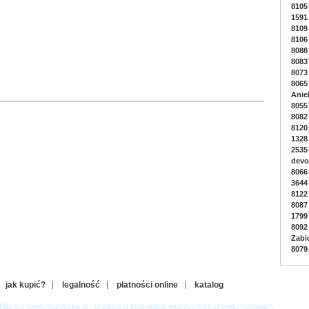
8105
1591
8109
8106
8088 
8083 
8073 
8065
Anie
8055
8082
8120
1328 
2535
devo
8066
3644
8122
8087
1799 
8092 
Zabi
8079 
jak kupić?
legalność
płatności online
katalog
-Midi s.c www.muzyczka.pl - producent podkładów muzycznych w wielu formatach