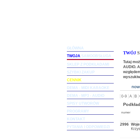
Podkłady muzyczne dla woka
GŁÓWNA
TWÓJ
S
TWOJA
SAMOOBSŁUGA
Tutaj mo
SKLEP Z PODKŁADAMI
AUDIO. Ab
SZYBKI ZAKUP
względem
wyszukiw
CENNIK
now
DEMA - MIDI KARAOKE
DEMA - MP3 - AUDIO
0-9
A
B
SPISY UTWORÓW
Podkła
PROGRAMY
numer
KONTAKT
2996
Woje
PYTANIA I ODPOWIEDZI
Krzys