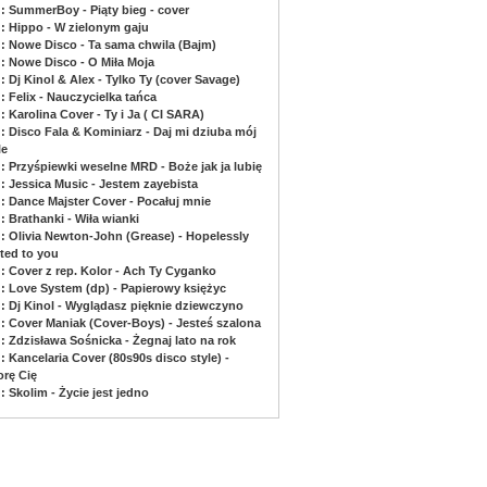
 : SummerBoy - Piąty bieg - cover
 : Hippo - W zielonym gaju
 : Nowe Disco - Ta sama chwila (Bajm)
 : Nowe Disco - O Miła Moja
: Dj Kinol & Alex - Tylko Ty (cover Savage)
: Felix - Nauczycielka tańca
: Karolina Cover - Ty i Ja ( CI SARA)
 : Disco Fala & Kominiarz - Daj mi dziuba mój
le
 : Przyśpiewki weselne MRD - Boże jak ja lubię
 : Jessica Music - Jestem zayebista
 : Dance Majster Cover - Pocałuj mnie
: Brathanki - Wiła wianki
 : Olivia Newton-John (Grease) - Hopelessly
ted to you
 : Cover z rep. Kolor - Ach Ty Cyganko
 : Love System (dp) - Papierowy księżyc
 : Dj Kinol - Wyglądasz pięknie dziewczyno
 : Cover Maniak (Cover-Boys) - Jesteś szalona
: Zdzisława Sośnicka - Żegnaj lato na rok
: Kancelaria Cover (80s90s disco style) -
orę Cię
: Skolim - Życie jest jedno
www.muzyczka.pl - Podkłady muzyczne dla wokalistów i