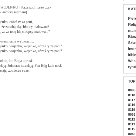
OJENKO - Krzysztof Krawczyk

KAT
: autorzy nieznani)

Pier
nko, cóżeś ty za pani,

Reli
ą, że za tobą idą chłopcy malowani?

mamy
ą, że za tobą idą chłopcy malowani? 

Bies
ani, sami wybierani...

Szla
enko, wojenko, wojenko, cóżeś ty za pani?

Inst
nko, wojenko, wojenko, cóżeś ty za pani? 

kibi
dnie, kto Boga uprosi:

Wes
elają, żołnierze strzelają, Pan Bóg kule nosi.

tytu
lają, żołnierze strze...
TOP
8095
8118
8117
8116
8119
8063
8112
8113 
8115
8045