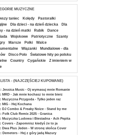
EGORIE MUZYCZNE
wszy taniec
Kolędy
Pastorałki
gijne
Dla dzieci - na dzień dziecka
Dla
 - na dzień matki
Rubik
Dance
iada
Wojskowe
Patriotyczne
Szanty
gry
Marsze
Polki
Walce
rumentalne
Wiązanki
Mundialowe - dla
ców
Disco Polo
Światowe hity po polsku
elne
Country
Cygańskie
Z imieniem w
le
 LISTA - (NAJCZĘŚCIEJ KUPOWANE)
 : Jessica Music - Oj wymasuj mnie Romanie
 : MRD - Jak mnie kochasz to mnie bierz
 : Muzyczna Przygoda - Tylko jeden raz
 : MIG - Hej Kochana
 : DJ Combo & Freaky Noize - Stand by me
 : Folk Club Remix 2025 - Granica
 : Muzyczka Ludowa i Biesiadna - Ach Pepita
: Covers - Zapomnisz kiedyś że to ja
 : Dwa Plus Jeden - W stronę słońca Cover
 : Demeters - Hej z góry jadą Mazury