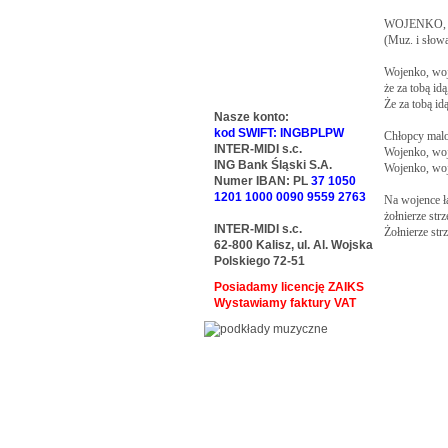
WOJENKO, W
(Muz. i słowa
Wojenko, woje
że za tobą id
Że za tobą id
Nasze konto:
kod SWIFT: INGBPLPW
Chłopcy malow
INTER-MIDI s.c.
Wojenko, woj
ING Bank Śląski S.A.
Wojenko, woje
Numer IBAN: PL
37 1050
1201 1000 0090 9559 2763
Na wojence ła
żołnierze strz
INTER-MIDI s.c.
Żołnierze strze
62-800 Kalisz, ul. Al. Wojska
Polskiego 72-51
Posiadamy licencję ZAIKS
Wystawiamy faktury VAT