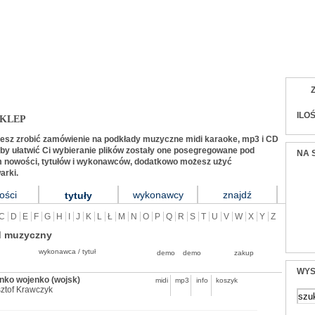
listów i zespołów (midi, karaoke, mp3, audio, tek
ILO
KLEP
żesz zrobić zamówienie na podkłady muzyczne midi karaoke, mp3 i CD
y ułatwić Ci wybieranie plików zostały one posegregowane pod
NA 
 nowości, tytułów i wykonawców, dodatkowo możesz użyć
arki.
ości
wykonawcy
znajdź
tytuły
C
D
E
F
G
H
I
J
K
L
Ł
M
N
O
P
Q
R
S
T
U
V
W
X
Y
Z
d muzyczny
wykonawca / tytuł
demo
demo
zakup
WYS
nko wojenko (wojsk)
midi
mp3
info
koszyk
ztof Krawczyk