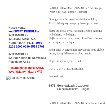
GORE GWIAZDA JEZUSOWI - Arka Noego

(Muz. i sł.: trad., oprac.: Dikanda)

Gore gwiazda Jezusowi w obłoku, obłoku,

Józef z Marią asystują przy boku, przy boku...

Nasze konto:
Hejże ino dyna, dyna, narodził się Bóg dziecina

kod SWIFT: INGBPLPW
w Betlejem, w Betlejem.

INTER-MIDI s.c.
Hejże ino dyna, dyna, narodził się Bóg dziecina

ING Bank Śląski S.A.
w Betlejem, w Betlejem.

Numer IBAN: PL
37 1050
1201 1000 0090 9559 2763
Wół i osioł w parze służą przy żłobie, przy żłobie,

huczą, buczą delikatnej osobie, osobie...

INTER-MIDI s.c.
62-800 Kalisz, ul. Al. Wojska
Hejże ino dyna, dyna. . .   itd.

Polskiego 72-51
Posiadamy licencję ZAIKS
 / w s t a w k a  instrumentalna /

Wystawiamy faktury VAT
Pastuszkowi...
3971
Gore gwiazda Jezusowi
Golec uOrkiestra - kolęda
GORE GWIAZDA JEZUSOWI - Golec uOrkiestra