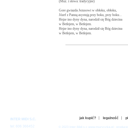
(Muz. i słowa: tradycyjne)

Gore gwiazda Jezusowi w obłoku, obłoku,

Józef z Panną asystują przy boku, przy boku...

Hejze ino dyny dyna, narodził się Bóg dziecina

w Betlejem, w Betlejem.

Hejze ino dyny dyna, narodził się Bóg dziecina

w Betlejem, w Betlejem.

Wół i osioł w parze służą przy żłobie, przy żłobie,

huczą, buczą delikatnej osobie, osobie...

Hejze ino dyny dyna. . .   itd.

 / podwyżka o pięć półtonów: /

Pastuszkowie z podarunki p...
7767
Gore gwiazda Jezusowi (pastorałka)
Ewa Farna & Enej
GORE GWIAZDA JEZUSOWI - Ewa Farna & Ene
(Muz. i słowa: tradycyjne)

Tonacja c-moll

jak kupić?
legalność
p
INTER MIDI S.C.
INTRO:   / instrumental /

tel: 606 366452
© 2023 Inter-Midi s.c www.muzyczka.pl - produc