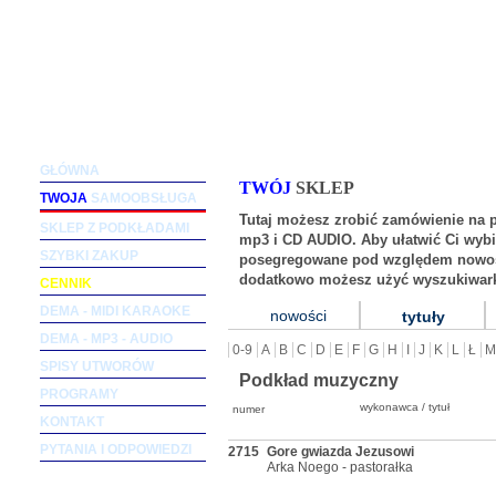
Podkłady muzyczne dla wokalistów i zespołów (m
GŁÓWNA
TWÓJ
SKLEP
TWOJA
SAMOOBSŁUGA
Tutaj możesz zrobić zamówienie na 
SKLEP Z PODKŁADAMI
mp3 i CD AUDIO. Aby ułatwić Ci wybi
SZYBKI ZAKUP
posegregowane pod względem nowośc
dodatkowo możesz użyć wyszukiwark
CENNIK
DEMA - MIDI KARAOKE
nowości
tytuły
DEMA - MP3 - AUDIO
0-9
A
B
C
D
E
F
G
H
I
J
K
L
Ł
M
SPISY UTWORÓW
Podkład muzyczny
PROGRAMY
wykonawca / tytuł
numer
KONTAKT
PYTANIA I ODPOWIEDZI
2715
Gore gwiazda Jezusowi
Arka Noego - pastorałka