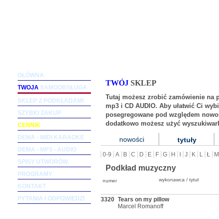
Podkłady muzyczne dla wokalistów i zespołów (m
GŁÓWNA
TWÓJ
SKLEP
TWOJA
SAMOOBSŁUGA
Tutaj możesz zrobić zamówienie na 
SKLEP Z PODKŁADAMI
mp3 i CD AUDIO. Aby ułatwić Ci wybi
SZYBKI ZAKUP
posegregowane pod względem nowośc
dodatkowo możesz użyć wyszukiwark
CENNIK
DEMA - MIDI KARAOKE
nowości
tytuły
DEMA - MP3 - AUDIO
0-9
A
B
C
D
E
F
G
H
I
J
K
L
Ł
M
SPISY UTWORÓW
Podkład muzyczny
PROGRAMY
wykonawca / tytuł
numer
KONTAKT
PYTANIA I ODPOWIEDZI
3320
Tears on my pillow
Marcel Romanoff