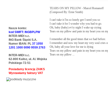
TEARS ON MY PILLOW - Marcel Romanoff

(Composed By: Ernie Smith)

I can't take it I'm so lonely gee I need you so

I can't take it for I wonder why you had to go.

Oh, baby (baby) ev'ry night I wake up crying

Nasze konto:
Tears on my pillow and pain in my heart you on my
kod SWIFT: INGBPLPW
INTER-MIDI s.c.
I remember all the good times that we had before.

ING Bank Śląski S.A.
I remember and now my heart my very soul cries ou
Numer IBAN: PL
37 1050
Oh, baby all your love for me is dying

1201 1000 0090 9559 2763
Tears on my pillow and pain in my heart you on my
Tears on my pillow ...
INTER-MIDI s.c.
62-800 Kalisz, ul. Al. Wojska
Polskiego 72-51
Posiadamy licencję ZAIKS
Wystawiamy faktury VAT