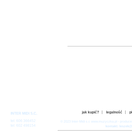
jak kupić?
legalność
p
INTER MIDI S.C.
tel: 606 366452
© 2023 Inter-Midi s.c www.muzyczka.pl - produc
tel: 602 498154
kontakt: leszek