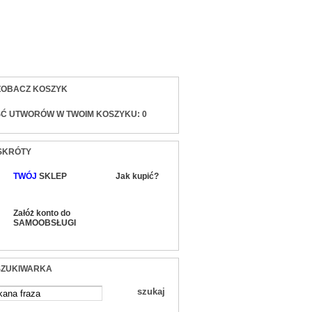
sty)
ZOBACZ KOSZYK
ŚĆ UTWORÓW W TWOIM KOSZYKU:
0
SKRÓTY
TWÓJ
SKLEP
Jak kupić?
Załóż konto do
SAMOOBSŁUGI
ZUKIWARKA