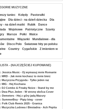
EGORIE MUZYCZNE
wszy taniec
Kolędy
Pastorałki
gijne
Dla dzieci - na dzień dziecka
Dla
 - na dzień matki
Rubik
Dance
iada
Wojskowe
Patriotyczne
Szanty
gry
Marsze
Polki
Walce
rumentalne
Wiązanki
Mundialowe - dla
ców
Disco Polo
Światowe hity po polsku
elne
Country
Cygańskie
Z imieniem w
le
 LISTA - (NAJCZĘŚCIEJ KUPOWANE)
 : Jessica Music - Oj wymasuj mnie Romanie
 : MRD - Jak mnie kochasz to mnie bierz
 : Muzyczna Przygoda - Tylko jeden raz
 : MIG - Hej Kochana
 : DJ Combo & Freaky Noize - Stand by me
 : Dwa Plus Jeden - W stronę słońca Cover
 : Demeters - Hej z góry jadą Mazury
 : SummerBoy - Piąty bieg - cover
 : Folk Club Remix 2025 - Granica
 : Muzyczka Ludowa i Biesiadna - Ach Pepita