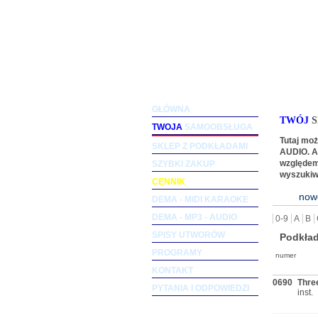
Podkłady muzyczne dla woka
GŁÓWNA
TWÓJ
S
TWOJA
SAMOOBSŁUGA
Tutaj mo
SKLEP Z PODKŁADAMI
AUDIO. Ab
SZYBKI ZAKUP
względem
wyszukiw
CENNIK
now
DEMA - MIDI KARAOKE
DEMA - MP3 - AUDIO
0-9
A
B
SPISY UTWORÓW
Podkła
PROGRAMY
numer
KONTAKT
0690
Thre
PYTANIA I ODPOWIEDZI
inst.