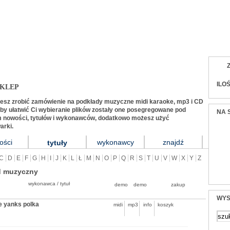
listów i zespołów (midi, karaoke, mp3, audio, tek
ILO
KLEP
żesz zrobić zamówienie na podkłady muzyczne midi karaoke, mp3 i CD
y ułatwić Ci wybieranie plików zostały one posegregowane pod
NA 
 nowości, tytułów i wykonawców, dodatkowo możesz użyć
arki.
ości
wykonawcy
znajdź
tytuły
C
D
E
F
G
H
I
J
K
L
Ł
M
N
O
P
Q
R
S
T
U
V
W
X
Y
Z
d muzyczny
wykonawca / tytuł
demo
demo
zakup
WYS
e yanks polka
midi
mp3
info
koszyk