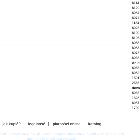
8113 
8120
8084
8074
1123
8023 
8109
8106
8088 
8083 
8073 
8065
Anie
8055
8082
1591
2535
devo
8066
1328 
8087
1799 
jak kupić?
legalność
płatności online
katalog
-Midi s.c www.muzyczka.pl - producent podkładów muzycznych w wielu formatach
kontakt: leszek@muzyczka.pl