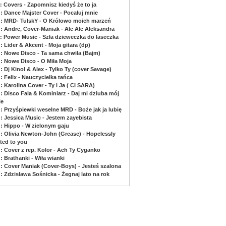
: Covers - Zapomnisz kiedyś że to ja
 : Dance Majster Cover - Pocałuj mnie
 : MRD- TulskY - O Królowo moich marzeń
 : Andre, Cover-Maniak - Ale Ale Aleksandra
 : Power Music - Szła dzieweczka do laseczka
: Lider & Akcent - Moja gitara (dp)
 : Nowe Disco - Ta sama chwila (Bajm)
 : Nowe Disco - O Miła Moja
: Dj Kinol & Alex - Tylko Ty (cover Savage)
: Felix - Nauczycielka tańca
: Karolina Cover - Ty i Ja ( CI SARA)
 : Disco Fala & Kominiarz - Daj mi dziuba mój
le
 : Przyśpiewki weselne MRD - Boże jak ja lubię
 : Jessica Music - Jestem zayebista
 : Hippo - W zielonym gaju
 : Olivia Newton-John (Grease) - Hopelessly
ted to you
 : Cover z rep. Kolor - Ach Ty Cyganko
: Brathanki - Wiła wianki
 : Cover Maniak (Cover-Boys) - Jesteś szalona
: Zdzisława Sośnicka - Żegnaj lato na rok
www.muzyczka.pl - Podkłady muzyczne dla wokalistów i