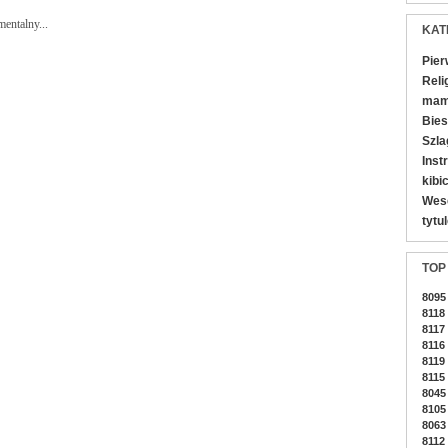
entalny...
KAT
Pier
Reli
mamy
Bies
Szla
Inst
kibi
Wes
tytu
TOP
8095
8118
8117
8116
8119
8115
8045
8105
8063
8112