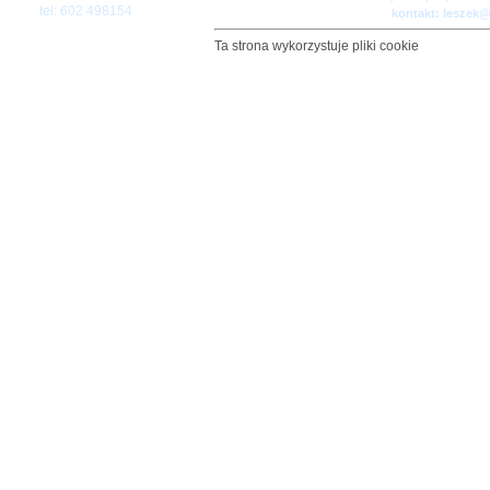
tel: 602 498154
kontakt: leszek
Ta strona wykorzystuje pliki cookie