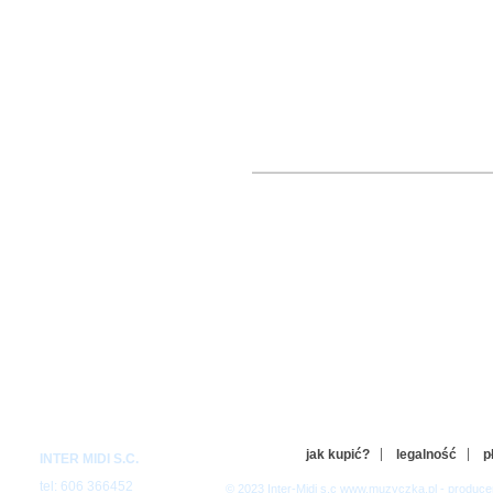
jak kupić?
legalność
p
INTER MIDI S.C.
tel: 606 366452
© 2023 Inter-Midi s.c www.muzyczka.pl - produc