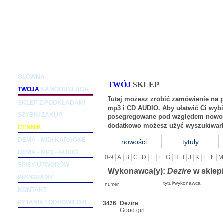
Podkłady muzyczne dla wokalistów i zespołów (m
GŁÓWNA
TWÓJ
SKLEP
TWOJA
SAMOOBSŁUGA
Tutaj możesz zrobić zamówienie na 
SKLEP Z PODKŁADAMI
mp3 i CD AUDIO. Aby ułatwić Ci wybi
SZYBKI ZAKUP
posegregowane pod względem nowośc
dodatkowo możesz użyć wyszukiwark
CENNIK
DEMA - MIDI KARAOKE
nowości
tytuły
DEMA - MP3 - AUDIO
0-9
A
B
C
D
E
F
G
H
I
J
K
L
Ł
M
SPISY UTWORÓW
Wykonawca(y):
Dezire
w sklep
PROGRAMY
tytul/wykonawca
numer
KONTAKT
PYTANIA I ODPOWIEDZI
3426
Dezire
Good girl