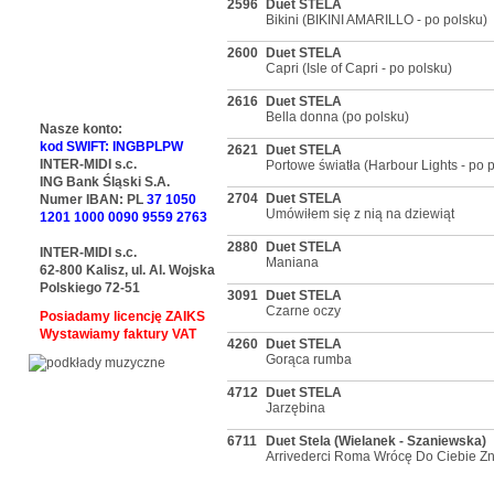
2596
Duet STELA
Bikini (BIKINI AMARILLO - po polsku)
2600
Duet STELA
Capri (Isle of Capri - po polsku)
2616
Duet STELA
Bella donna (po polsku)
Nasze konto:
kod SWIFT: INGBPLPW
2621
Duet STELA
INTER-MIDI s.c.
Portowe światła (Harbour Lights - po 
ING Bank Śląski S.A.
2704
Duet STELA
Numer IBAN: PL
37 1050
Umówiłem się z nią na dziewiąt
1201 1000 0090 9559 2763
2880
Duet STELA
INTER-MIDI s.c.
Maniana
62-800 Kalisz, ul. Al. Wojska
Polskiego 72-51
3091
Duet STELA
Czarne oczy
Posiadamy licencję ZAIKS
Wystawiamy faktury VAT
4260
Duet STELA
Gorąca rumba
4712
Duet STELA
Jarzębina
6711
Duet Stela (Wielanek - Szaniewska)
Arrivederci Roma Wrócę Do Ciebie Z