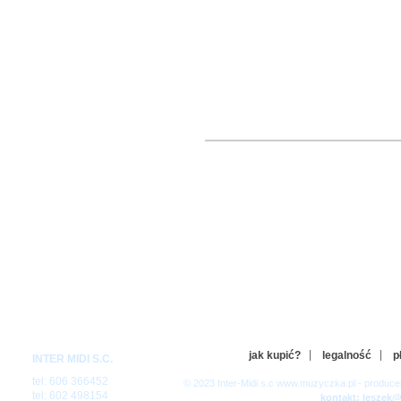
jak kupić?
legalność
p
INTER MIDI S.C.
tel: 606 366452
© 2023 Inter-Midi s.c www.muzyczka.pl - produc
tel: 602 498154
kontakt: leszek