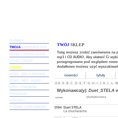
Podkłady muzyczne dla wokalistów i zespołów (m
GŁÓWNA
TWÓJ
SKLEP
TWOJA
SAMOOBSŁUGA
Tutaj możesz zrobić zamówienie na 
SKLEP Z PODKŁADAMI
mp3 i CD AUDIO. Aby ułatwić Ci wybi
SZYBKI ZAKUP
posegregowane pod względem nowośc
dodatkowo możesz użyć wyszukiwark
CENNIK
DEMA - MIDI KARAOKE
nowości
tytuły
DEMA - MP3 - AUDIO
0-9
A
B
C
D
E
F
G
H
I
J
K
L
Ł
M
SPISY UTWORÓW
Wykonawca(y):
Duet_STELA
w
PROGRAMY
tytul/wykonawca
numer
KONTAKT
PYTANIA I ODPOWIEDZI
2594
Duet STELA
La chucharacha