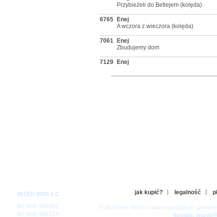
Przybieżeli do Betlejem (kolęda)
6765
Enej
A wczora z wieczora (kolęda)
7061
Enej
Zbudujemy dom
7129
Enej
Nie chcę spać
7174
Enej
Kamień z napisem LOVE
7309
Enej
Może będzie lepiej
7512
Enej
Zagubiony
7766
Enej
Gdy się Chrystus rodzi (kolęda)
7775
Enej
Skrzypi wóz (pastorałka)
7904
Enej
jak kupić?
legalność
p
INTER MIDI S.C.
Grozi nam cud
tel: 606 366452
© 2023 Inter-Midi s.c www.muzyczka.pl - produc
7041
Enej & Daria Jaworska
tel: 602 498154
kontakt: leszek