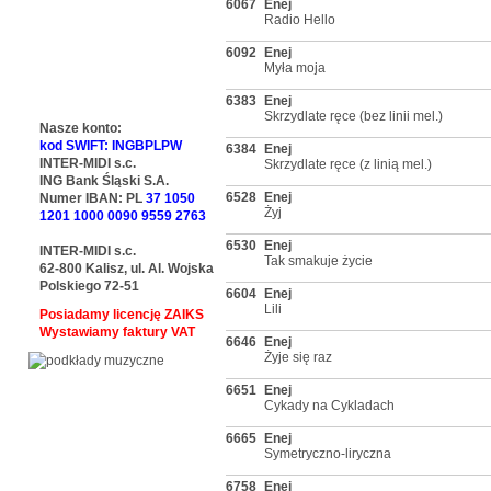
6067
Enej
Radio Hello
6092
Enej
Myła moja
6383
Enej
Skrzydlate ręce (bez linii mel.)
Nasze konto:
kod SWIFT: INGBPLPW
6384
Enej
INTER-MIDI s.c.
Skrzydlate ręce (z linią mel.)
ING Bank Śląski S.A.
6528
Enej
Numer IBAN: PL
37 1050
Żyj
1201 1000 0090 9559 2763
6530
Enej
INTER-MIDI s.c.
Tak smakuje życie
62-800 Kalisz, ul. Al. Wojska
Polskiego 72-51
6604
Enej
Lili
Posiadamy licencję ZAIKS
Wystawiamy faktury VAT
6646
Enej
Żyje się raz
6651
Enej
Cykady na Cykladach
6665
Enej
Symetryczno-liryczna
6758
Enej