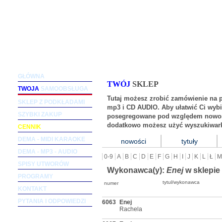
Podkłady muzyczne dla wokalistów i zespołów (m
GŁÓWNA
TWÓJ
SKLEP
TWOJA
SAMOOBSŁUGA
Tutaj możesz zrobić zamówienie na 
SKLEP Z PODKŁADAMI
mp3 i CD AUDIO. Aby ułatwić Ci wybi
SZYBKI ZAKUP
posegregowane pod względem nowośc
dodatkowo możesz użyć wyszukiwark
CENNIK
DEMA - MIDI KARAOKE
nowości
tytuły
DEMA - MP3 - AUDIO
0-9
A
B
C
D
E
F
G
H
I
J
K
L
Ł
M
SPISY UTWORÓW
Wykonawca(y):
Enej
w sklepie
PROGRAMY
tytul/wykonawca
numer
KONTAKT
PYTANIA I ODPOWIEDZI
6063
Enej
Rachela