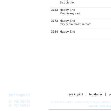
Bez ciebie
3753
Happy End
Mój piękny sen
3773
Happy End
Czy ty nie masz serca?
3934
Happy End
Brzegiem morza
4157
Happy End
A ja tęsknię
5754
Happy End (Zbyszek & Danusia)
Tak blisko ciebie mam (dp) (p)
3752
Happy End.
Kasia No.1 (im)
jak kupić?
legalność
p
INTER MIDI S.C.
tel: 606 366452
© 2023 Inter-Midi s.c www.muzyczka.pl - produc
tel: 602 498154
kontakt: leszek