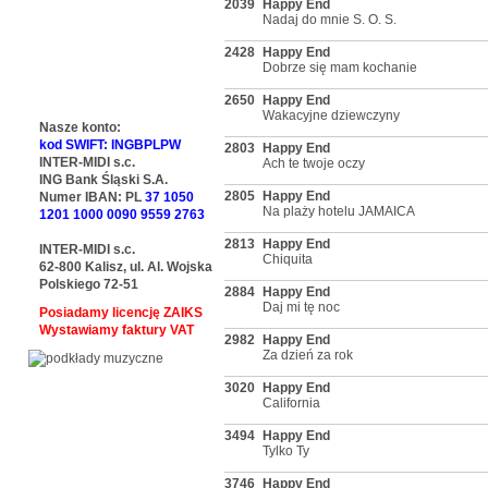
2039
Happy End
Nadaj do mnie S. O. S.
2428
Happy End
Dobrze się mam kochanie
2650
Happy End
Wakacyjne dziewczyny
Nasze konto:
kod SWIFT: INGBPLPW
2803
Happy End
INTER-MIDI s.c.
Ach te twoje oczy
ING Bank Śląski S.A.
2805
Happy End
Numer IBAN: PL
37 1050
Na plaży hotelu JAMAICA
1201 1000 0090 9559 2763
2813
Happy End
INTER-MIDI s.c.
Chiquita
62-800 Kalisz, ul. Al. Wojska
Polskiego 72-51
2884
Happy End
Daj mi tę noc
Posiadamy licencję ZAIKS
Wystawiamy faktury VAT
2982
Happy End
Za dzień za rok
3020
Happy End
California
3494
Happy End
Tylko Ty
3746
Happy End