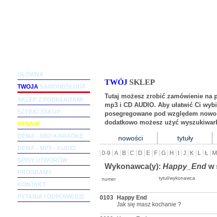
Podkłady muzyczne dla wokalistów i zespołów (m
GŁÓWNA
TWÓJ
SKLEP
TWOJA
SAMOOBSŁUGA
Tutaj możesz zrobić zamówienie na 
SKLEP Z PODKŁADAMI
mp3 i CD AUDIO. Aby ułatwić Ci wybi
SZYBKI ZAKUP
posegregowane pod względem nowośc
dodatkowo możesz użyć wyszukiwark
CENNIK
DEMA - MIDI KARAOKE
nowości
tytuły
DEMA - MP3 - AUDIO
0-9
A
B
C
D
E
F
G
H
I
J
K
L
Ł
M
SPISY UTWORÓW
Wykonawca(y):
Happy_End
w 
PROGRAMY
tytul/wykonawca
numer
KONTAKT
PYTANIA I ODPOWIEDZI
0103
Happy End
Jak się masz kochanie ?