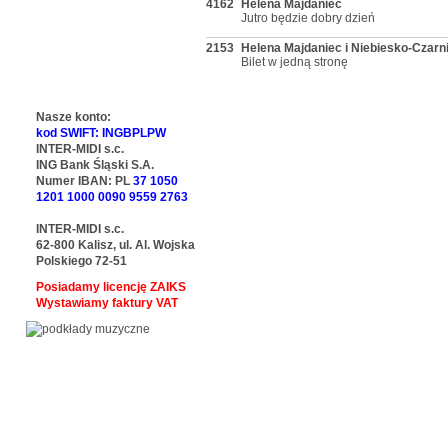
4162
Helena Majdaniec
Jutro będzie dobry dzień
2153
Helena Majdaniec i Niebiesko-Czarn
Bilet w jedną stronę
Nasze konto:
kod SWIFT: INGBPLPW
INTER-MIDI s.c.
ING Bank Śląski S.A.
Numer IBAN: PL
37 1050
1201 1000 0090 9559 2763
INTER-MIDI s.c.
62-800 Kalisz, ul. Al. Wojska
Polskiego 72-51
Posiadamy licencję ZAIKS
Wystawiamy faktury VAT