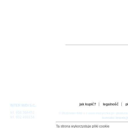
jak kupić?
legalność
p
INTER MIDI S.C.
tel: 606 366452
© 2023 Inter-Midi s.c www.muzyczka.pl - produc
tel: 602 498154
kontakt: leszek
Ta strona wykorzystuje pliki cookie