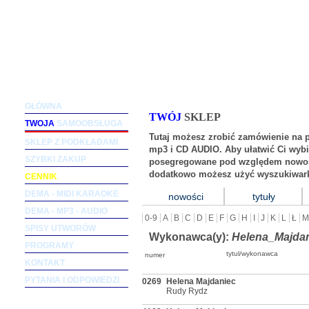
Podkłady muzyczne dla wokalistów i zespołów (m
GŁÓWNA
TWÓJ
SKLEP
TWOJA
SAMOOBSŁUGA
Tutaj możesz zrobić zamówienie na 
SKLEP Z PODKŁADAMI
mp3 i CD AUDIO. Aby ułatwić Ci wybi
SZYBKI ZAKUP
posegregowane pod względem nowośc
dodatkowo możesz użyć wyszukiwark
CENNIK
DEMA - MIDI KARAOKE
nowości
tytuły
DEMA - MP3 - AUDIO
0-9
A
B
C
D
E
F
G
H
I
J
K
L
Ł
M
SPISY UTWORÓW
Wykonawca(y):
Helena_Majda
PROGRAMY
tytul/wykonawca
numer
KONTAKT
PYTANIA I ODPOWIEDZI
0269
Helena Majdaniec
Rudy Rydz