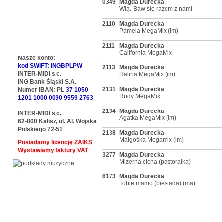
0349
Magda Durecka
Wią.-Baw się razem z nami
2110
Magda Durecka
Pamela MegaMix (im)
2111
Magda Durecka
California MegaMix
Nasze konto:
kod SWIFT: INGBPLPW
2113
Magda Durecka
INTER-MIDI s.c.
Halina MegaMix (im)
ING Bank Śląski S.A.
2131
Magda Durecka
Numer IBAN: PL
37 1050
Rudy MegaMix
1201 1000 0090 9559 2763
2134
Magda Durecka
INTER-MIDI s.c.
Agatka MegaMix (im)
62-800 Kalisz, ul. Al. Wojska
Polskiego 72-51
2138
Magda Durecka
Małgośka Megamix (im)
Posiadamy licencję ZAIKS
Wystawiamy faktury VAT
3277
Magda Durecka
Mizerna cicha (pastorałka)
6173
Magda Durecka
Tobie mamo (biesiada) (ma)