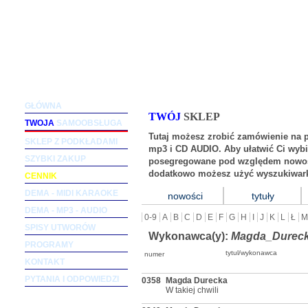
Podkłady muzyczne dla wokalistów i zespołów (m
GŁÓWNA
TWÓJ
SKLEP
TWOJA
SAMOOBSŁUGA
Tutaj możesz zrobić zamówienie na 
SKLEP Z PODKŁADAMI
mp3 i CD AUDIO. Aby ułatwić Ci wybi
SZYBKI ZAKUP
posegregowane pod względem nowośc
dodatkowo możesz użyć wyszukiwark
CENNIK
DEMA - MIDI KARAOKE
nowości
tytuły
DEMA - MP3 - AUDIO
0-9
A
B
C
D
E
F
G
H
I
J
K
L
Ł
M
SPISY UTWORÓW
Wykonawca(y):
Magda_Durec
PROGRAMY
tytul/wykonawca
numer
KONTAKT
PYTANIA I ODPOWIEDZI
0358
Magda Durecka
W takiej chwili