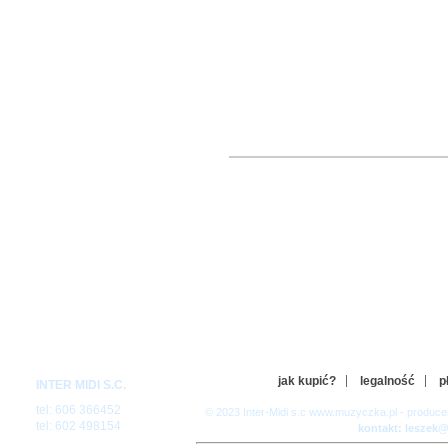
jak kupić?
legalność
p
INTER MIDI S.C.
tel: 606 366452
© 2023 Inter-Midi s.c www.muzyczka.pl - produc
tel: 602 498154
kontakt: leszek