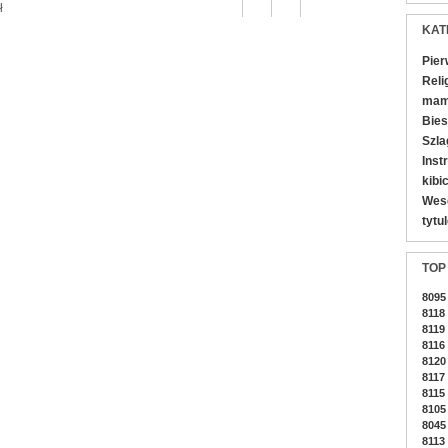
ł
KAT
Pier
Reli
mamy
Bies
Szla
Inst
kibi
Wes
tytu
TOP
8095
8118
8119
8116
8120
8117
8115
8105
8045
8113 