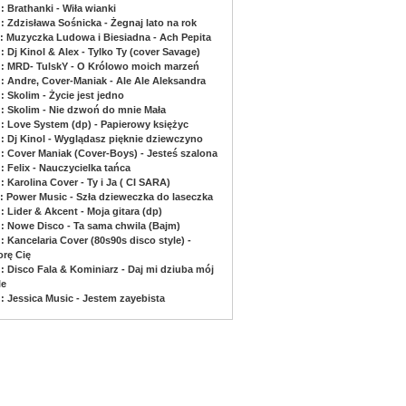
: Brathanki - Wiła wianki
: Zdzisława Sośnicka - Żegnaj lato na rok
 : Muzyczka Ludowa i Biesiadna - Ach Pepita
: Dj Kinol & Alex - Tylko Ty (cover Savage)
 : MRD- TulskY - O Królowo moich marzeń
 : Andre, Cover-Maniak - Ale Ale Aleksandra
: Skolim - Życie jest jedno
 : Skolim - Nie dzwoń do mnie Mała
 : Love System (dp) - Papierowy księżyc
 : Dj Kinol - Wyglądasz pięknie dziewczyno
 : Cover Maniak (Cover-Boys) - Jesteś szalona
: Felix - Nauczycielka tańca
: Karolina Cover - Ty i Ja ( CI SARA)
 : Power Music - Szła dzieweczka do laseczka
: Lider & Akcent - Moja gitara (dp)
 : Nowe Disco - Ta sama chwila (Bajm)
: Kancelaria Cover (80s90s disco style) -
orę Cię
 : Disco Fala & Kominiarz - Daj mi dziuba mój
le
 : Jessica Music - Jestem zayebista
www.muzyczka.pl - Podkłady muzyczne dla wokalistów i