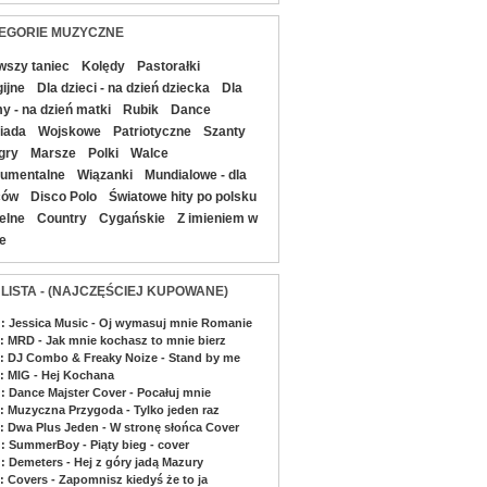
EGORIE MUZYCZNE
wszy taniec
Kolędy
Pastorałki
gijne
Dla dzieci - na dzień dziecka
Dla
 - na dzień matki
Rubik
Dance
iada
Wojskowe
Patriotyczne
Szanty
gry
Marsze
Polki
Walce
rumentalne
Wiązanki
Mundialowe - dla
ców
Disco Polo
Światowe hity po polsku
elne
Country
Cygańskie
Z imieniem w
le
 LISTA - (NAJCZĘŚCIEJ KUPOWANE)
 : Jessica Music - Oj wymasuj mnie Romanie
 : MRD - Jak mnie kochasz to mnie bierz
 : DJ Combo & Freaky Noize - Stand by me
 : MIG - Hej Kochana
 : Dance Majster Cover - Pocałuj mnie
 : Muzyczna Przygoda - Tylko jeden raz
 : Dwa Plus Jeden - W stronę słońca Cover
 : SummerBoy - Piąty bieg - cover
 : Demeters - Hej z góry jadą Mazury
: Covers - Zapomnisz kiedyś że to ja