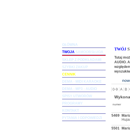
Podkłady muzyczne dla woka
GŁÓWNA
TWÓJ
S
TWOJA
SAMOOBSŁUGA
Tutaj mo
SKLEP Z PODKŁADAMI
AUDIO. Ab
SZYBKI ZAKUP
względem
wyszukiw
CENNIK
now
DEMA - MIDI KARAOKE
DEMA - MP3 - AUDIO
0-9
A
B
SPISY UTWORÓW
Wykona
PROGRAMY
numer
KONTAKT
5469
Mari
PYTANIA I ODPOWIEDZI
Huja
5501
Mari