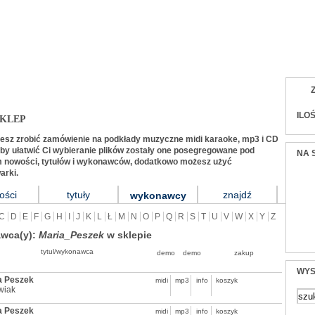
listów i zespołów (midi, karaoke, mp3, audio, tek
ILO
KLEP
żesz zrobić zamówienie na podkłady muzyczne midi karaoke, mp3 i CD
y ułatwić Ci wybieranie plików zostały one posegregowane pod
NA 
 nowości, tytułów i wykonawców, dodatkowo możesz użyć
arki.
ości
tytuły
znajdź
wykonawcy
C
D
E
F
G
H
I
J
K
L
Ł
M
N
O
P
Q
R
S
T
U
V
W
X
Y
Z
wca(y):
Maria_Peszek
w sklepie
tytul/wykonawca
demo
demo
zakup
WYS
a Peszek
midi
mp3
info
koszyk
wiak
a Peszek
midi
mp3
info
koszyk