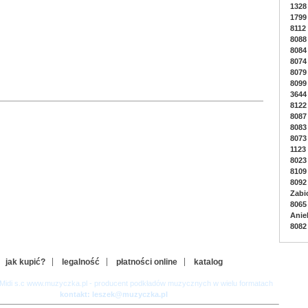
1328 
1799 
8112
8088 
8084
8074
8079 
8099
3644
8122
8087
8083 
8073 
1123
8023 
8109
8092 
Zabi
8065
Anie
8082
jak kupić?
legalność
płatności online
katalog
-Midi s.c www.muzyczka.pl - producent podkładów muzycznych w wielu formatach
kontakt: leszek@muzyczka.pl