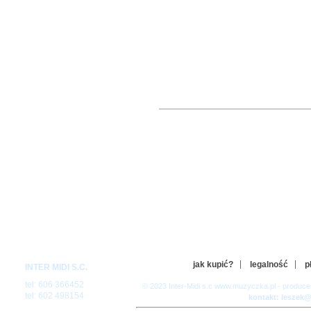
jak kupić?
legalność
p
INTER MIDI S.C.
tel: 606 366452
© 2023 Inter-Midi s.c www.muzyczka.pl - produc
tel: 602 498154
kontakt: leszek