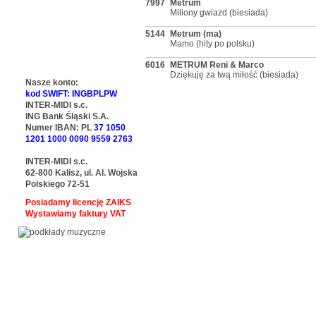
7997
Metrum
Miliony gwiazd (biesiada)
5144
Metrum (ma)
Mamo (hity po polsku)
6016
METRUM Reni & Marco
Dziękuję za twą miłość (biesiada)
Nasze konto:
kod SWIFT: INGBPLPW
INTER-MIDI s.c.
ING Bank Śląski S.A.
Numer IBAN: PL
37 1050
1201 1000 0090 9559 2763
INTER-MIDI s.c.
62-800 Kalisz, ul. Al. Wojska
Polskiego 72-51
Posiadamy licencję ZAIKS
Wystawiamy faktury VAT