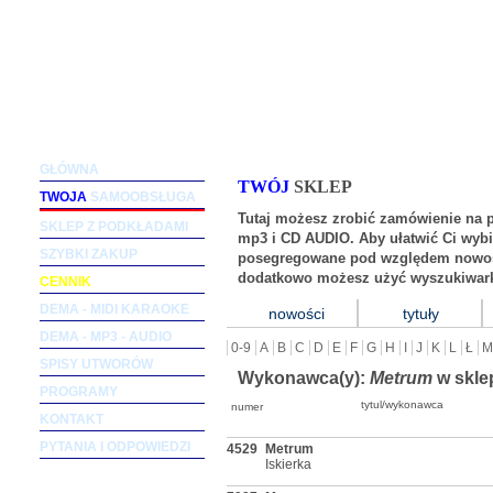
Podkłady muzyczne dla wokalistów i zespołów (m
GŁÓWNA
TWÓJ
SKLEP
TWOJA
SAMOOBSŁUGA
Tutaj możesz zrobić zamówienie na 
SKLEP Z PODKŁADAMI
mp3 i CD AUDIO. Aby ułatwić Ci wybi
SZYBKI ZAKUP
posegregowane pod względem nowośc
dodatkowo możesz użyć wyszukiwark
CENNIK
DEMA - MIDI KARAOKE
nowości
tytuły
DEMA - MP3 - AUDIO
0-9
A
B
C
D
E
F
G
H
I
J
K
L
Ł
M
SPISY UTWORÓW
Wykonawca(y):
Metrum
w skle
PROGRAMY
tytul/wykonawca
numer
KONTAKT
PYTANIA I ODPOWIEDZI
4529
Metrum
Iskierka