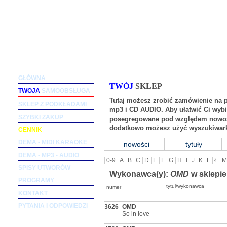
Podkłady muzyczne dla wokalistów i zespołów (m
GŁÓWNA
TWÓJ
SKLEP
TWOJA
SAMOOBSŁUGA
Tutaj możesz zrobić zamówienie na 
SKLEP Z PODKŁADAMI
mp3 i CD AUDIO. Aby ułatwić Ci wybi
SZYBKI ZAKUP
posegregowane pod względem nowośc
dodatkowo możesz użyć wyszukiwark
CENNIK
DEMA - MIDI KARAOKE
nowości
tytuły
DEMA - MP3 - AUDIO
0-9
A
B
C
D
E
F
G
H
I
J
K
L
Ł
M
SPISY UTWORÓW
Wykonawca(y):
OMD
w sklepie
PROGRAMY
tytul/wykonawca
numer
KONTAKT
PYTANIA I ODPOWIEDZI
3626
OMD
So in love