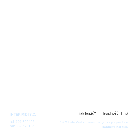
jak kupić?
legalność
p
INTER MIDI S.C.
tel: 606 366452
© 2023 Inter-Midi s.c www.muzyczka.pl - produc
tel: 602 498154
kontakt: leszek