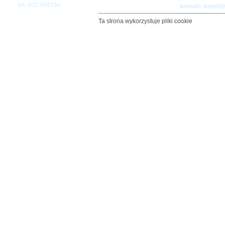
tel: 602 498154
kontakt: leszek
Ta strona wykorzystuje pliki cookie