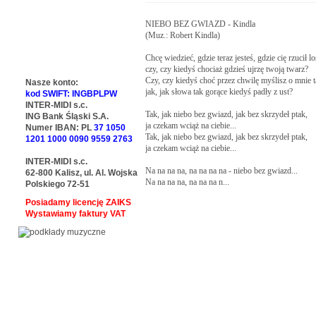
NIEBO BEZ GWIAZD - Kindla

(Muz.: Robert Kindla)

Chcę wiedzieć, gdzie teraz jesteś, gdzie cię rzucił los
czy, czy kiedyś chociaż gdzieś ujrzę twoją twarz?

Czy, czy kiedyś choć przez chwilę myślisz o mnie ta
Nasze konto:
jak, jak słowa tak gorące kiedyś padły z ust?

kod SWIFT: INGBPLPW
INTER-MIDI s.c.
Tak, jak niebo bez gwiazd, jak bez skrzydeł ptak,

ING Bank Śląski S.A.
ja czekam wciąż na ciebie...

Numer IBAN: PL
37 1050
Tak, jak niebo bez gwiazd, jak bez skrzydeł ptak,

1201 1000 0090 9559 2763
ja czekam wciąż na ciebie...

INTER-MIDI s.c.
Na na na na, na na na na - niebo bez gwiazd...

62-800 Kalisz, ul. Al. Wojska
Na na na na, na na na n...
Polskiego 72-51
Posiadamy licencję ZAIKS
Wystawiamy faktury VAT