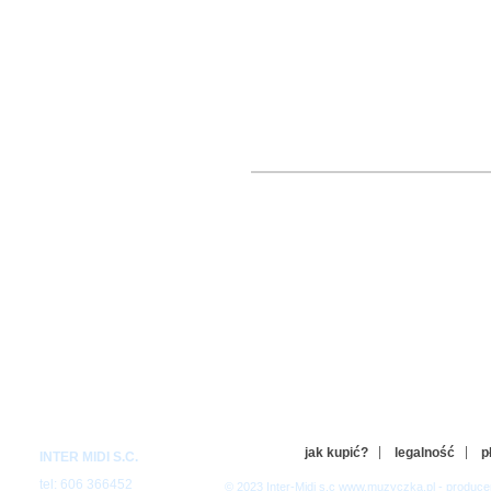
jak kupić?
legalność
p
INTER MIDI S.C.
tel: 606 366452
© 2023 Inter-Midi s.c www.muzyczka.pl - produc