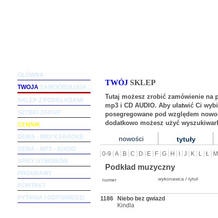
Podkłady muzyczne dla wokalistów i zespołów (m
GŁÓWNA
TWÓJ
SKLEP
TWOJA
SAMOOBSŁUGA
Tutaj możesz zrobić zamówienie na 
SKLEP Z PODKŁADAMI
mp3 i CD AUDIO. Aby ułatwić Ci wybi
SZYBKI ZAKUP
posegregowane pod względem nowośc
dodatkowo możesz użyć wyszukiwark
CENNIK
DEMA - MIDI KARAOKE
nowości
tytuły
DEMA - MP3 - AUDIO
0-9
A
B
C
D
E
F
G
H
I
J
K
L
Ł
M
SPISY UTWORÓW
Podkład muzyczny
PROGRAMY
wykonawca / tytuł
numer
KONTAKT
PYTANIA I ODPOWIEDZI
1186
Niebo bez gwiazd
Kindla