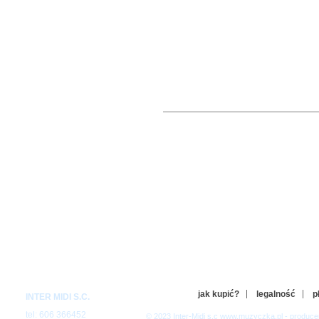
jak kupić?
legalność
p
INTER MIDI S.C.
tel: 606 366452
© 2023 Inter-Midi s.c www.muzyczka.pl - produc