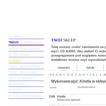
Podkłady muzyczne dla wokalistów i zespołów (m
GŁÓWNA
TWÓJ
SKLEP
TWOJA
SAMOOBSŁUGA
Tutaj możesz zrobić zamówienie na 
SKLEP Z PODKŁADAMI
mp3 i CD AUDIO. Aby ułatwić Ci wybi
SZYBKI ZAKUP
posegregowane pod względem nowośc
dodatkowo możesz użyć wyszukiwark
CENNIK
DEMA - MIDI KARAOKE
nowości
tytuły
DEMA - MP3 - AUDIO
0-9
A
B
C
D
E
F
G
H
I
J
K
L
Ł
M
SPISY UTWORÓW
Wykonawca(y):
Kindla
w sklep
PROGRAMY
tytul/wykonawca
numer
KONTAKT
PYTANIA I ODPOWIEDZI
1186
Kindla
Niebo bez gwiazd