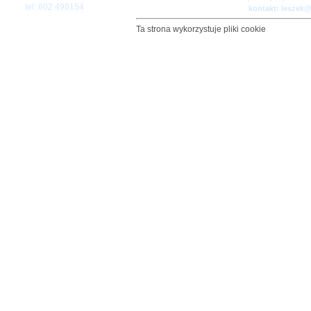
tel: 602 498154
kontakt: leszek
Ta strona wykorzystuje pliki cookie