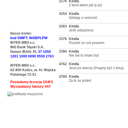
3176
Kindla
Z kimś takim jak ty (p)
3254
Kindla
Oddaję ci wolność
3283
Kindla
Jeśli odejdziesz
Nasze konto:
kod SWIFT: INGBPLPW
3376
Kindla
INTER-MIDI s.c.
Pozwól ze coś powiem
ING Bank Śląski S.A.
3394
Kindla
Numer IBAN: PL
37 1050
Nie tak to miało być
1201 1000 0090 9559 2763
4762
Kindla
INTER-MIDI s.c.
Jeszcze wierzę (Pragnę być z tobą)
62-800 Kalisz, ul. Al. Wojska
Polskiego 72-51
4780
Kindla
Za to że jesteś
Posiadamy licencję ZAIKS
Wystawiamy faktury VAT