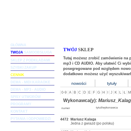
Podkłady muzyczne dla wokalistów i zespołów (m
GŁÓWNA
TWÓJ
SKLEP
TWOJA
SAMOOBSŁUGA
Tutaj możesz zrobić zamówienie na 
SKLEP Z PODKŁADAMI
mp3 i CD AUDIO. Aby ułatwić Ci wybi
SZYBKI ZAKUP
posegregowane pod względem nowośc
dodatkowo możesz użyć wyszukiwark
CENNIK
DEMA - MIDI KARAOKE
nowości
tytuły
DEMA - MP3 - AUDIO
0-9
A
B
C
D
E
F
G
H
I
J
K
L
Ł
M
SPISY UTWORÓW
Wykonawca(y):
Mariusz_Kala
PROGRAMY
tytul/wykonawca
numer
KONTAKT
PYTANIA I ODPOWIEDZI
4472
Mariusz Kalaga
Jedna z gwiazd (po polsku)