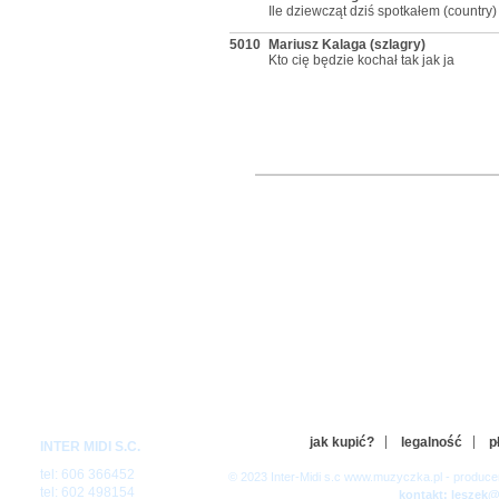
Ile dziewcząt dziś spotkałem (country)
5010
Mariusz Kalaga (szlagry)
Kto cię będzie kochał tak jak ja
jak kupić?
legalność
p
INTER MIDI S.C.
tel: 606 366452
© 2023 Inter-Midi s.c www.muzyczka.pl - produc
tel: 602 498154
kontakt: leszek