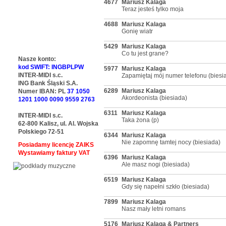
4677
Mariusz Kalaga
Teraz jesteś tylko moja
4688
Mariusz Kalaga
Gonię wiatr
5429
Mariusz Kalaga
Co tu jest grane?
Nasze konto:
kod SWIFT: INGBPLPW
5977
Mariusz Kalaga
INTER-MIDI s.c.
Zapamiętaj mój numer telefonu (biesi
ING Bank Śląski S.A.
6289
Mariusz Kalaga
Numer IBAN: PL
37 1050
Akordeonista (biesiada)
1201 1000 0090 9559 2763
6311
Mariusz Kalaga
INTER-MIDI s.c.
Taka żona (p)
62-800 Kalisz, ul. Al. Wojska
Polskiego 72-51
6344
Mariusz Kalaga
Nie zapomnę tamtej nocy (biesiada)
Posiadamy licencję ZAIKS
Wystawiamy faktury VAT
6396
Mariusz Kalaga
Ale masz nogi (biesiada)
6519
Mariusz Kalaga
Gdy się napełni szkło (biesiada)
7899
Mariusz Kalaga
Nasz mały letni romans
5176
Mariusz Kalaga & Partners